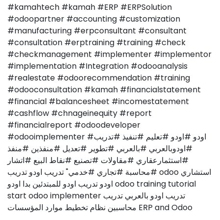
#kamahtech #kamah #ERP #ERPSolution
#odoopartner #accounting #customization
#manufacturing #erpconsultant #consultant
#consultation #erptraining #training #check
#checkmanagement #implementer #implementor
#implementation #Integration #odooanalysis
#realestate #odoorecommendation #training
#odooconsultation #kamah #financialstatement
#financial #balancesheet #incomestatement
#cashflow #chnageinequity #report
#financialreport #odoodeveloper
#odooimplementer #اودو #اودو #تعليم #تنفيذ #تدريب
#اودوبالعربي #بالعربي #تطوير #تعديل #منفذين #منفذ
#استثمارعقاري #مقاولات #تصنيع #نقاط البيع #اتشار
#محاسبة #تجاري #خدمي" تدريب اودو تدريب odoo استشاري
اودو تدريب اودو للمبتدئين بدا اودو odoo training tutorial
start odoo implementer تدريب اودو بالعربي تدريب
محاسبين نظام تخطيط موارد المؤسسات ERP and Odoo