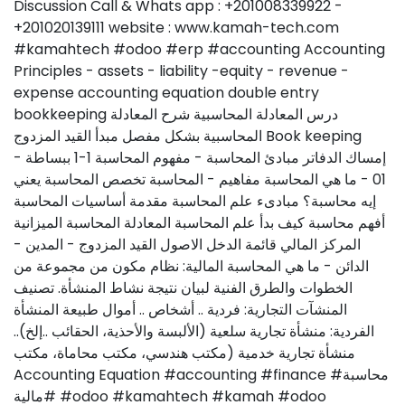
Discussion Call & Whats app : +201008339922 -
+201020139111 website : www.kamah-tech.com
#kamahtech #odoo #erp #accounting Accounting
Principles - assets - liability -equity - revenue -
expense accounting equation double entry
bookkeeping درس المعادلة المحاسبية شرح المعادلة
المحاسبية بشكل مفصل مبدأ القيد المزدوج Book keeping
إمساك الدفاتر مبادئ المحاسبة - مفهوم المحاسبة 1-1 ببساطة -
01 - ما هي المحاسبة مفاهيم - المحاسبة تخصص المحاسبة يعني
إيه محاسبة؟ مبادىء علم المحاسبة مقدمة أساسيات المحاسبة
أفهم محاسبة كيف بدأ علم المحاسبة المعادلة المحاسبة الميزانية
المركز المالي قائمة الدخل الاصول القيد المزدوج - المدين -
الدائن - ما هي المحاسبة المالية: نظام مكون من مجموعة من
الخطوات والطرق الفنية لبيان نتيجة نشاط المنشأة. تصنيف
المنشآت التجارية: فردية .. أشخاص .. أموال طبيعة المنشأة
الفردية: منشأة تجارية سلعية (الألبسة والأحذية، الحقائب ..إلخ)..
منشأة تجارية خدمية (مكتب هندسي، مكتب محاماة، مكتب
Accounting Equation #accounting #finance #محاسبة
#مالية #odoo #kamahtech #kamah #odoo