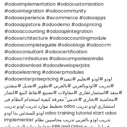
#odooimplementation #odoocustomization
#odoointegration #odoocommunity
#odooexperience #ecommerce #odooapps
#odooappstore #odoodemo #odoopricing
#odooaccounting #odooapiintegration
#odooarchitecture #odooaccountingmodule
#odooacompleteguide #odooblogs #odoocrm
#odooconsultant #odoocertification
#odoocrmfeatures #odoocompaniesinindia
#odoodownload #odoodeveloperjobs
#odooelearning #odooerpmodules
#odooenterprisepricing #اودو #اودو #تعليم #تنفيذ
#تدريب #اودوبالعربي #بالعربي #تطوير #تعديل #منفذين
#منفذ #استثمارعقاري #مقاولات #تصنيع #نقاط البيع #اتشار
#محاسبة #تجاري #خدمي" معرفة كيفية استخدام النظام فى
تخطيط موارد تدريب اودو تدريب odoo استشاري اودو تدريب
اودو للمبتدئين بدا اودو odoo training tutorial start odoo
implementer تدريب اودو بالعربي تدريب محاسبين نظام
تخطيط موارد المؤسسات ERP and Odoo فيما يلي شرح