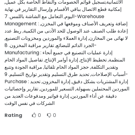
الائتمانية,تسجيل قوائم الخصومات والنقاط الخاصة بكل عميل,
إمكانية قطع الاتصال بباقي الأقسام وإرسال التقارير في نهاية
اليوم, التعامل مع الشاشة باللمس. 7-Warehouse
Management : إضافة وتعريف الأصناف وموقعها في المخزن,
إعادة طلب الصنف عند الوصول للحد الأدنى من الكمية, ربط عدد
لا نهائى من المخازن, إدارة العملاء والموردين ومخزونات التصنيع,
الجرد الدائم للبضائع, تقارير مراقبة المخزون. 8-
Manufacturing : إدارة عمليات التصنيع في جميع أنحاء
المنظمة, تخطيط الإنتاج, إدارة أوامر الإنتاج, تفاصيل المواد الخام
وتقدير التكلفة, حجز المواد الخام تلقائيا, مراقبة الجودة وتتبع
أسباب الإصلاحات, تحديد طرق التسليم وتقدير تواريخ التسليم. 9-
Purchase : إدارة المشتريات بشكل دقيق, إدارة المخزون, تحديد
الموردين المحتملين بسهولة, التسعير للموردين, تقارير وإحصائيات
دقيقة عن أداء الموردين, إدارة فواتير ومدفوعات العديد من
الشركات في نفس الوقت
Rating
0
0