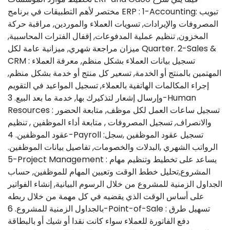
مختصر لأهم التطبيقات في برنامج ERP : 1-Accounting: تبويب
المصروفات والإيرادات, تسويات العملاء والموردين, مراقبة حركة
المخزون, تنظيم عملية المدفوعات, إقفال الفترات المحاسبية,
ميزان مراجعة شهري, ميزانية عامة لكل Quarter. 2-Sales &
CRM : تسجيل بيانات العملاء بشكل منظم, معرفة العملاء
المهتمين بالمنتج أو الخدمة, تسعير كل منتج أو خدمة بشكل منظم,
إجراء المكالمات الهاتفية بالعملاء, تسجيل المواعيد في التقويم
وإرسال إشعار لتذكيرك بها, خدمة ما بعد البيع. 3-Human
Resources : تسجيل ساعات العمل لكل موظف, متابعة الحضور
والانصراف, تسجيل المصروفات , متابعة أداء الموظفين , تنظيم
عقود الموظفين. 4-Payroll :تسجيل عقود الموظفين ,سجل
الرواتب الشهري ,البدلات والخصومات, تفاصيل بيانات الموظفين.
5-Project Management : يساعد على تخطيط وتنظيم مهام
المشروع,تحليل خطط الوقت وتعيين المهام للموظفين, حساب
الجداول الزمنية للمشروع من خلال الرسوم البيانية, إنشاء الفواتير
على أساس الوقت الذي يقضيه في كل مهمة من خلال ربطه
بالجداول الزمنية للمشروع. 6-Point-of-Sale : تسهيل طرق
دفع الفاتورة للعملاء سواء كانت نقدا أو شيك أو بالبطاقة