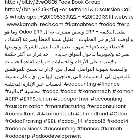
http://bit.ly/2veO8E6 Face Book Group :
https://bit.ly/2J9Kz5g For Material & Discussion Call
& Whats app : +201008339922 - +201020139111 website
: www.kamah-tech.com #kamahtech #odoo #erp
وما هو Odoo ERP وبعض مميزاته ية ال ERP – تقليل التكلفة
والوقت اللازم في العمليات – تقليل نسبة الخطأ وسرعة إكتشاف
الأخطاء وإصلاحها – سهولة تغيير آلية العمل للشركة وتوسعها
بسرعه وتحويرها لدخول أسواق جديده – أخذ قرارات أكثر حكمة
بالإعتماد على الأرقام والحسابات – زيادة كفاءة الخدمات
والسمعة سهولة التواصل الفعال بين الإدارات يسمح للموظفين
بالوصول إلى المعلومات التي يحتاجون إليها من أي مكان تبسيط
العمليات عبر الإدارة المختلفة #accounting #finance
#محاسبة #مالية #odoo #odoo #kamahtech #kamah
#ERP #ERPSolution #odoopartner #accounting
#customization #manufacturing #erpconsultant
#consultant ##kamahtech #ahmedfarid #Odoo
#OdooTraining #BBL #odoo_14 #odoo15 #odoo14
#odoobusiness #accounting #finance #kamah
#odooerp #odoodevelopment